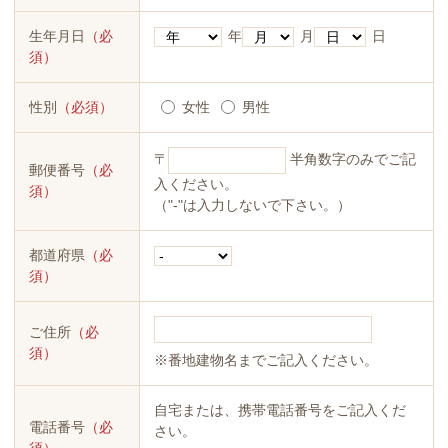
生年月日
（必
年
月
日
須）
性別
（必須）
女性
男性
〒
半角数字のみでご記
郵便番号
（必
入ください。
須）
（"-"は入力しないで下さい。）
都道府県
（必
須）
ご住所
（必
須）
※番地建物名までご記入ください。
自宅または、携帯電話番号をご記入くだ
電話番号
（必
さい。
須）