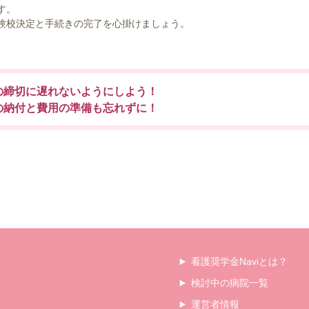
す。
験校決定と手続きの完了を心掛けましょう。
合格へのCheck Point!
の締切に遅れないようにしよう！
の納付と費用の準備も忘れずに！
看護奨学金Naviとは？
検討中の病院一覧
運営者情報