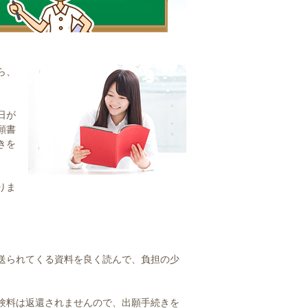
ら、
日が
願書
きを
りま
送られてくる資料を良く読んで、負担の少
験料は返還されませんので、出願手続きを