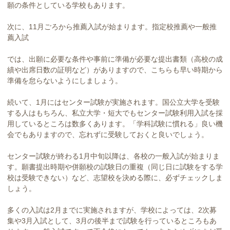
願の条件としている学校もあります。
次に、11月ごろから推薦入試が始まります。指定校推薦や一般推
薦入試
では、出願に必要な条件や事前に準備が必要な提出書類（高校の成
績や出席日数の証明など）がありますので、こちらも早い時期から
準備を怠らないようにしましょう。
続いて、1月にはセンター試験が実施されます。国公立大学を受験
する人はもちろん、私立大学・短大でもセンター試験利用入試を採
用しているところは数多くあります。「学科試験に慣れる」良い機
会でもありますので、忘れずに受験しておくと良いでしょう。
センター試験が終わる1月中旬以降は、各校の一般入試が始まりま
す。願書提出時期や併願校の試験日の重複（同じ日に試験をする学
校は受験できない）など、志望校を決める際に、必ずチェックしま
しょう。
多くの入試は2月までに実施されますが、学校によっては、2次募
集や3月入試として、3月の後半まで試験を行っているところもあ