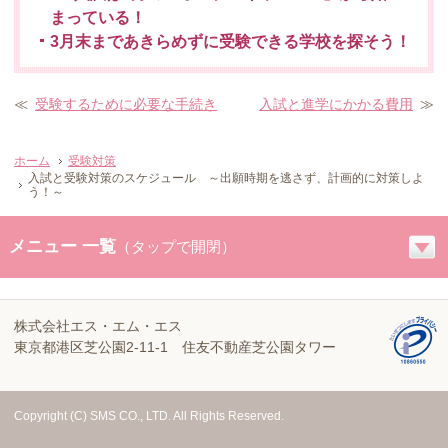
まっている！
3月末まであきらめずに受験できる学校を探そう！
≪
受験するために必要な手続き
入試と進学にかかる費用
≫
ホーム
受験対策
入試と受験対策のスケジュール ～出願時期を逃さず、計画的に対策しよ
う！～
メニュー 一覧
（タップで開閉）
株式会社エス・エム・エス
東京都港区芝公園2-11-1
住友不動産芝公園タワー
Copyright (C) SMS CO., LTD. All Rights Reserved.